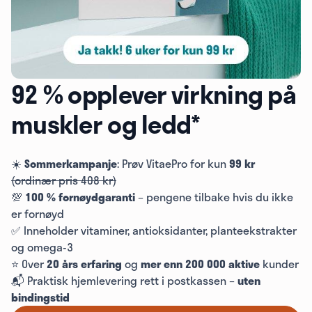
92 % opplever virkning på
muskler og ledd*
☀️
Sommerkampanje
: Prøv VitaePro for kun
99 kr
(ordinær pris 408 kr)
💯
100 % fornøydgaranti
– pengene tilbake hvis du ikke
er fornøyd
✅ Inneholder vitaminer, antioksidanter, planteekstrakter
og omega-3
⭐ Over
20 års erfaring
og
mer enn 200 000 aktive
kunder
📬 Praktisk hjemlevering rett i postkassen –
uten
bindingstid