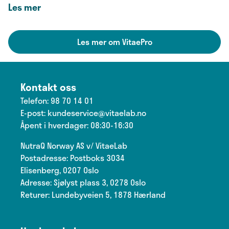
dette planteekstraktet er så populært.
Les mer
Les mer om VitaePro
Kontakt oss
Telefon:
98 70 14 01
E-post:
kundeservice@vitaelab.no
Åpent i hverdager: 08:30-16:30
NutraQ Norway AS v/ VitaeLab
Postadresse: Postboks 3034
Elisenberg, 0207 Oslo
Adresse: Sjølyst plass 3, 0278 Oslo
Returer: Lundebyveien 5, 1878 Hærland