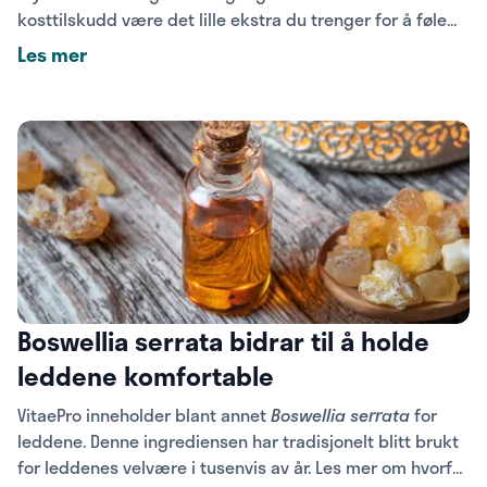
kosttilskudd være det lille ekstra du trenger for å føle
deg bra. Her kan du lese om ingrediensene i VitaePro og
Les mer
hvordan de påvirker ulike funksjoner i kroppen.
Boswellia serrata bidrar til å holde
leddene komfortable
VitaePro inneholder blant annet
Boswellia serrata
for
leddene. Denne ingrediensen har tradisjonelt blitt brukt
for leddenes velvære i tusenvis av år. Les mer om hvorfor