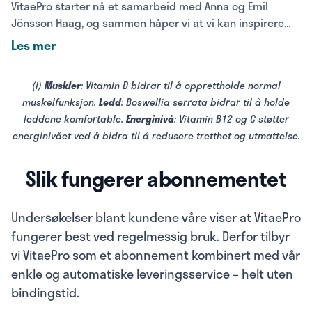
VitaePro starter nå et samarbeid med Anna og Emil
Jönsson Haag, og sammen håper vi at vi kan inspirere
flere til å leve et aktivt liv.
Les mer
(i)
Muskler
: Vitamin D bidrar til å opprettholde normal
muskelfunksjon.
Ledd
: Boswellia serrata bidrar til å holde
leddene komfortable.
Energinivå
: Vitamin B12 og C støtter
energinivået ved å bidra til å redusere tretthet og utmattelse.
Slik fungerer abonnementet
Undersøkelser blant kundene våre viser at VitaePro
fungerer best ved regelmessig bruk. Derfor tilbyr
vi VitaePro som et abonnement kombinert med vår
enkle og automatiske leveringsservice – helt uten
bindingstid.