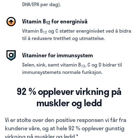
DHA/EPA per dag).
Vitamin B
for energinivå
12
Vitamin B
og C støtter energinivået ved å bidra
12
til å redusere tretthet og utmattelse.
Vitaminer for immunsystem
Selen, sink, samt vitamin B
, C og D bidrar til
12
immunsystemets normale funksjon.
92 % opplever virkning på
muskler og ledd
Vi er stolte over den positive responsen vi får fra
kundene våre, og at hele 92 % opplever gunstig
virkning på muskler og ledd.*