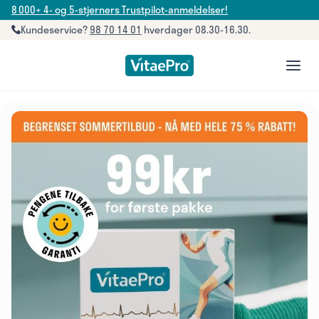
8 000+ 4- og 5-stjerners Trustpilot-anmeldelser!
Kundeservice?
98 70 14 01
hverdager 08.30-16.30.
open