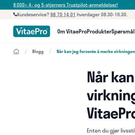
8 000+ 4- og 5-stjerners Trustpilot-anmeldelser!
Kundeservice?
98 70 14 01
hverdager 08.30-16.30.
Om VitaePro
Produkter
Spørsmål
/
/
Blogg
Når kan jeg forvente å merke virkningen
Når kan
virknin
VitaePr
Enten du gjør livsst