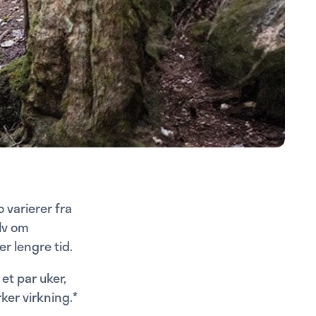
 varierer fra
elv om
er lengre tid.
et par uker,
ker virkning.*