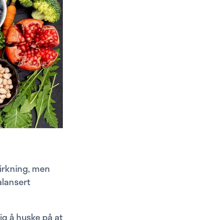
virkning, men
alansert
ig å huske på at