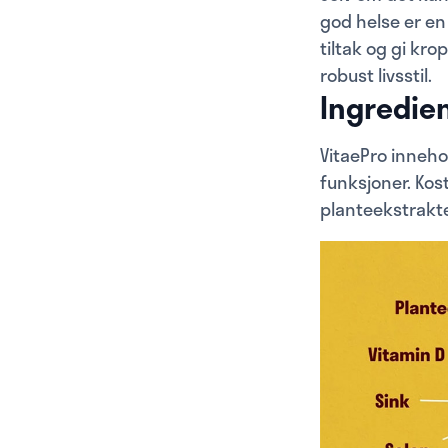
god helse er en
tiltak og gi kr
robust livsstil.
Ingredien
VitaePro inneho
funksjoner. Kost
planteekstrakte