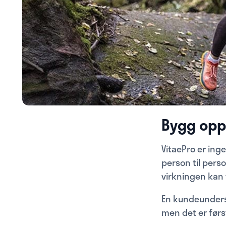
Bygg opp
VitaePro er inge
person til perso
virkningen kan v
En kundeundersø
men det er førs