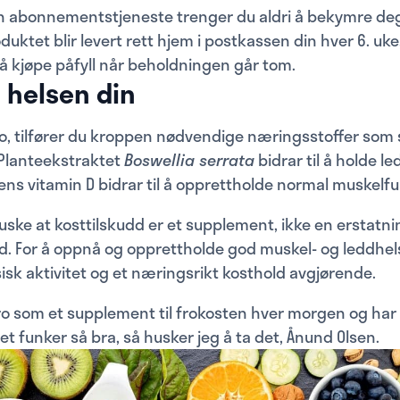
in abonnementstjeneste trenger du aldri å bekymre deg
oduktet blir levert rett hjem i postkassen din hver 6. uke,
 å kjøpe påfyll når beholdningen går tom.
i helsen din
ro, tilfører du kroppen nødvendige næringsstoffer som 
 Planteekstraktet
Boswellia serrata
bidrar til å holde l
ns vitamin D bidrar til å opprettholde normal muskelfu
huske at kosttilskudd er et supplement, ikke en erstatnin
d. For å oppnå og opprettholde god muskel- og leddhels
isk aktivitet og et næringsrikt kosthold avgjørende.
Pro som et supplement til frokosten hver morgen og har g
et funker så bra, så husker jeg å ta det, Ånund Olsen.