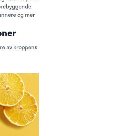
 forebyggende
sunnere og mer
joner
lere av kroppens