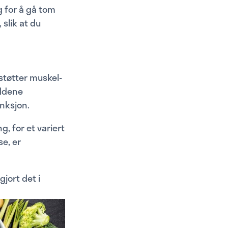
 for å gå tom
 slik at du
støtter muskel-
eddene
nksjon.
g, for et variert
e, er
jort det i