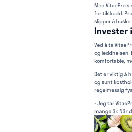
Med VitaePro s
for tilskudd. Pr
slipper å huske
Invester 
Ved å ta VitaeP
og leddhelsen.
komfortable, me
Det er viktig å 
og sunt kosthol
regelmessig fys
- Jeg tar Vitae
mange år. Når d