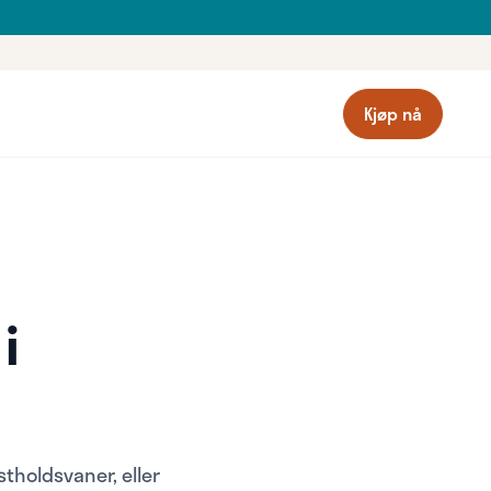
Kjøp nå
e
i
stholdsvaner, eller