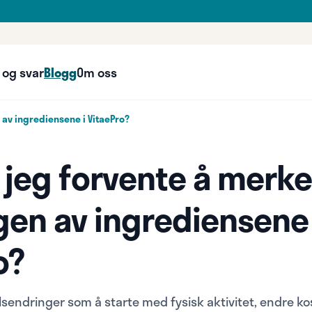
 og svar
Blogg
Om oss
 av ingrediensene i VitaePro?
 jeg forvente å merk
gen av ingrediensene 
o?
ilsendringer som å starte med fysisk aktivitet, endre ko